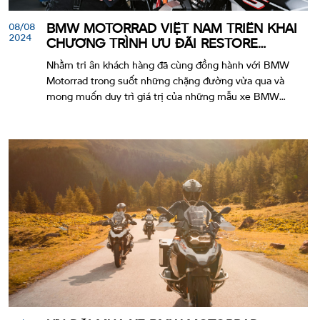
08/08
BMW MOTORRAD VIỆT NAM TRIỂN KHAI
2024
CHƯƠNG TRÌNH ƯU ĐÃI RESTORE
CAMPAIGN
Nhằm tri ân khách hàng đã cùng đồng hành với BMW
Motorrad trong suốt những chặng đường vừa qua và
mong muốn duy trì giá trị của những mẫu xe BMW
Motorrad, BMW Việt Nam mang đến chương trình ưu đãi
cực chất trong hè này cho Quý khách hàng.