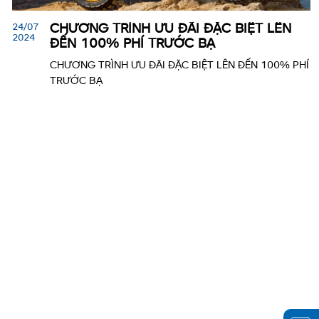
24/07
CHƯƠNG TRÌNH ƯU ĐÃI ĐẶC BIỆT LÊN
2024
ĐẾN 100% PHÍ TRƯỚC BẠ
CHƯƠNG TRÌNH ƯU ĐÃI ĐẶC BIỆT LÊN ĐẾN 100% PHÍ
TRƯỚC BẠ