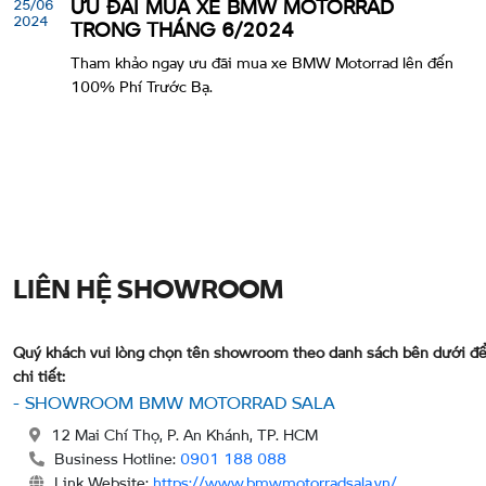
25/06
ƯU ĐÃI MUA XE BMW MOTORRAD
2024
TRONG THÁNG 6/2024
Tham khảo ngay ưu đãi mua xe BMW Motorrad lên đến
100% Phí Trước Bạ.
LIÊN HỆ SHOWROOM
Quý khách vui lòng chọn tên showroom theo danh sách bên dưới để
chi tiết:
- SHOWROOM BMW MOTORRAD SALA
12 Mai Chí Thọ, P. An Khánh, TP. HCM
Business Hotline:
0901 188 088
Link Website:
https://www.bmwmotorradsala.vn/