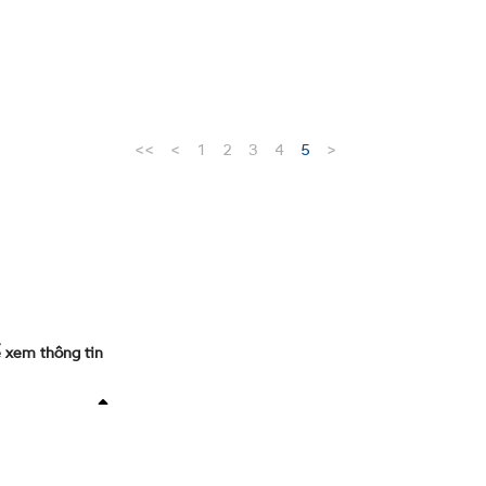
<<
<
1
2
3
4
5
>
 xem thông tin