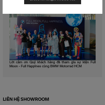
Lời cảm ơn Quý khách hàng đã tham gia sự kiện Full
Moon - Full Happines cùng BMW Motorrad HCM
LIÊN HỆ SHOWROOM