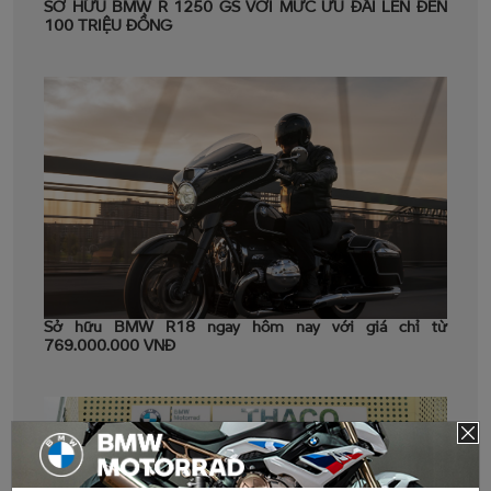
SỞ HỮU BMW R 1250 GS VỚI MỨC ƯU ĐÃI LÊN ĐẾN
100 TRIỆU ĐỒNG
Sở hữu BMW R18 ngay hôm nay với giá chỉ từ
769.000.000 VNĐ