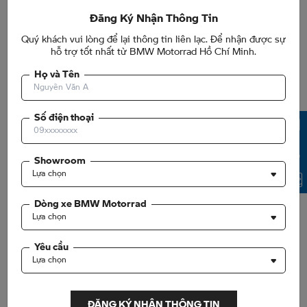
Đăng Ký Nhận Thông Tin
Quý khách vui lòng để lại thông tin liên lạc. Để nhận được sự
hỗ trợ tốt nhất từ BMW Motorrad Hồ Chí Minh.
Họ và Tên
ƯU ĐÃI LỚN CÙNG BMW MOTORRAD HCM
Số điện thoại
Showroom
Lựa chọn
Dòng xe BMW Motorrad
Lựa chọn
Yêu cầu
Lựa chọn
Sở hữu BMW S 1000 R - Siêu phẩm Roadster ưu đãi lên
đến 40 triệu, cơ hội sở hữu chưa từng có!
ĐĂNG KÝ NHẬN THÔNG TIN