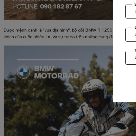
Được mệnh danh là "vua địa hình", bộ đôi BMW R 1250 GS sẽ đưa 
khích của cuộc phiêu lưu và sự tự do trên những cung đường rộng 