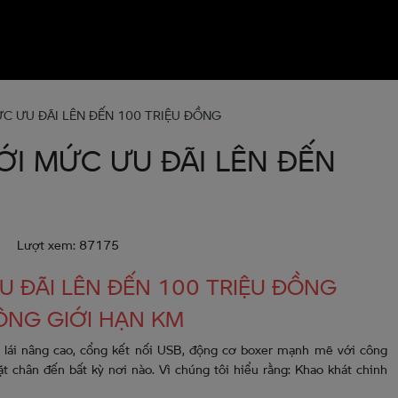
C ƯU ĐÃI LÊN ĐẾN 100 TRIỆU ĐỒNG
I MỨC ƯU ĐÃI LÊN ĐẾN
Lượt xem: 87175
 ĐÃI LÊN ĐẾN 100 TRIỆU ĐỒNG
ÔNG GIỚI HẠN KM
ộ lái nâng cao, cổng kết nối USB, động cơ boxer mạnh mẽ với công
hân đến bất kỳ nơi nào. Vì chúng tôi hiểu rằng: Khao khát chinh