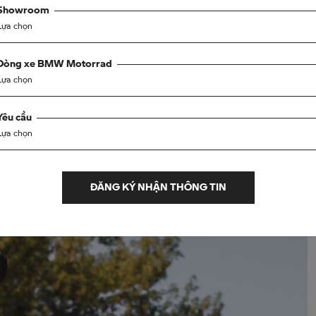
Showroom
Lựa chọn
Dòng xe BMW Motorrad
bạn đến những nơi bạn chưa từng khám phá, tận hưởng sự phấn
Lựa chọn
mở. #SpiritOfGS
Yêu cầu
Lựa chọn
ĐĂNG KÝ NHẬN THÔNG TIN