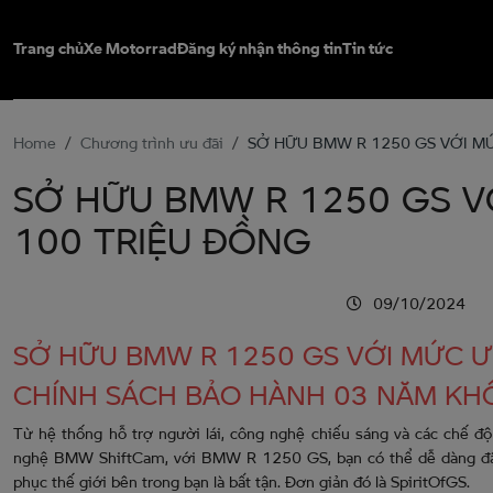
Trang chủ
Xe Motorrad
Đăng ký
nhận thông tin
Tin tức
Home
Chương trình ưu đãi
SỞ HỮU BMW R 1250 GS VỚI MỨ
SỞ HỮU BMW R 1250 GS VỚ
100 TRIỆU ĐỒNG
09/10/2024
SỞ HỮU BMW R 1250 GS VỚI MỨC ƯU
CHÍNH SÁCH BẢO HÀNH 03 NĂM KH
Từ hệ thống hỗ trợ người lái, công nghệ chiếu sáng và các chế đ
nghệ BMW ShiftCam, với BMW R 1250 GS, bạn có thể dễ dàng đặt c
phục thế giới bên trong bạn là bất tận. Đơn giản đó là SpiritOfGS.