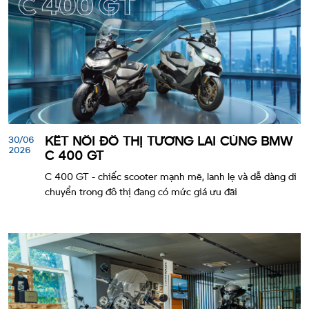
30/06
KẾT NỐI ĐÔ THỊ TƯƠNG LAI CÙNG BMW
2026
C 400 GT
C 400 GT - chiếc scooter mạnh mẽ, lanh lẹ và dễ dàng di
chuyển trong đô thị đang có mức giá ưu đãi