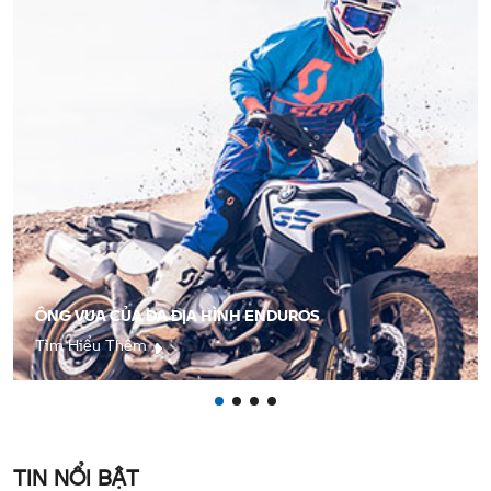
ÔNG VUA CỦA ĐA ĐỊA HÌNH ENDUROS
Tìm Hiểu Thêm
TIN NỔI BẬT