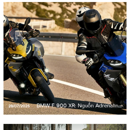
60 TRIỆU ĐỒNG !
BMW F 900 XR: Nguồn Adrenaline
28/07/2025
Vô Tận Cho Mọi Cung Đường