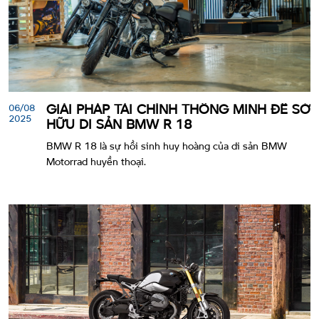
06/08
GIẢI PHÁP TÀI CHÍNH THÔNG MINH ĐỂ SỞ
2025
HỮU DI SẢN BMW R 18
BMW R 18 là sự hồi sinh huy hoàng của di sản BMW
Motorrad huyền thoại.