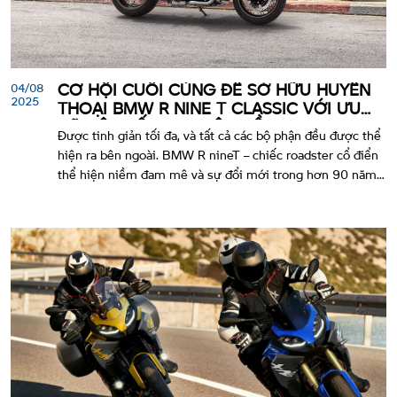
04/08
CƠ HỘI CUỐI CÙNG ĐỂ SỞ HỮU HUYỀN
2025
THOẠI BMW R NINE T CLASSIC VỚI ƯU
ĐÃI LÊN ĐẾN 60 TRIỆU ĐỒNG !
Được tinh giản tối đa, và tất cả các bộ phận đều được thể
hiện ra bên ngoài. BMW R nineT – chiếc roadster cổ điển
thể hiện niềm đam mê và sự đổi mới trong hơn 90 năm
của thiết kế xe mô tô, với những vật liệu cao cấp và chăm
chút tỉ mỉ đến từng chi tiết nhỏ. Động cơ boxer mang tính
biểu tượng nay thậm chí còn tốt hơn với mô-men xoắn
được cải thiện.