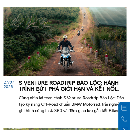
27/07
S-VENTURE ROADTRIP BẢO LỘC: HÀNH
2026
TRÌNH BỨT PHÁ GIỚI HẠN VÀ KẾT NỐI
ĐAM MÊ
Cùng nhìn lại toàn cảnh S-Venture Roadtrip Bảo Lộc: Đào
tạo kỹ năng Off-Road chuẩn BMW Motorrad, trải nghiệm
ghi hình cùng Insta360 và đêm giao lưu gắn kết Biker.