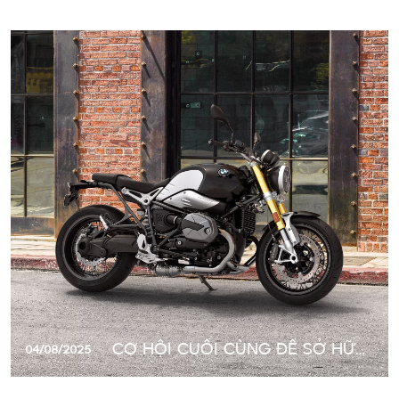
CƠ HỘI CUỐI CÙNG ĐỂ SỞ HỮU
04/08/2025
HUYỀN THOẠI BMW R NINE T
CLASSIC VỚI ƯU ĐÃI LÊN ĐẾN