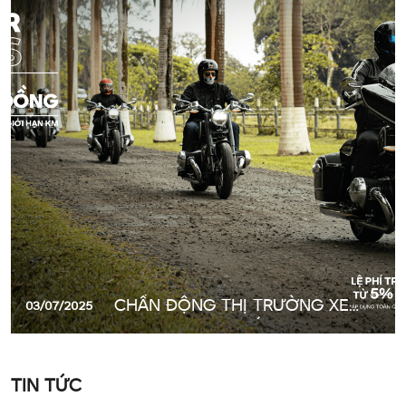
CHẤN ĐỘNG THỊ TRƯỜNG XE
03/07/2025
MÔ TÔ PHÂN KHỐI LỚN : LỆ PHÍ
TRƯỚC BẠ CHỈ CÒN 2% – CƠ
HỘI VÀNG SỞ HỮU BMW
TIN TỨC
MOTORRAD ĐẲNG CẤP!