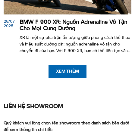
28/07
BMW F 900 XR: Nguồn Adrenaline Vô Tận
2025
Cho Mọi Cung Đường
XR là một sự pha trộn ấn tượng giữa phong cách thể thao
và hiệu suất đường dài: nguồn adrenaline vô tận cho
chuyến đi của bạn. Với F 900 XR, bạn có thể liên tục săn
đuổi những khúc cua mà không cần dừng lại - kilomet này
nối tiếp kilomet khác. Ngay cả thiết kế đầy cuốn hút của F
900 XR cũng hướng tới hiệu năng tối ưu. Tư thế ngồi lái
XEM THÊM
thẳng lưng thoải mái, kính chắn gió cao bảo vệ bạn trước
các tác
LIÊN HỆ SHOWROOM
Quý khách vui lòng chọn tên showroom theo danh sách bên dưới
để xem thông tin chi tiết: